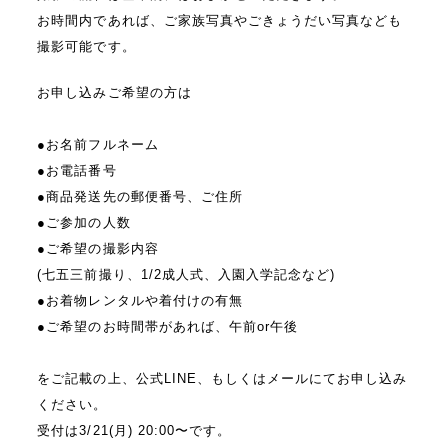
お時間内であれば、ご家族写真やごきょうだい写真なども
撮影可能です。
お申し込みご希望の方は
⁡
●お名前フルネーム
●お電話番号
●商品発送先の郵便番号、ご住所
●ご参加の人数
●ご希望の撮影内容
(七五三前撮り、1/2成人式、入園入学記念など)
●お着物レンタルや着付けの有無
●ご希望のお時間帯があれば、午前or午後
⁡
をご記載の上、公式LINE、もしくはメールにてお申し込み
ください。
受付は3/21(月) 20:00〜です。