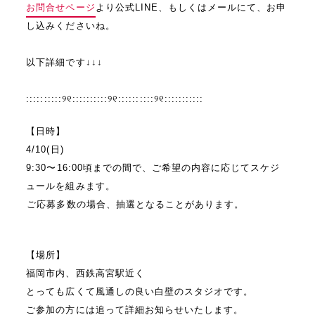
お問合せページ
より公式LINE、もしくはメールにて、お申
し込みくださいね。
⁡
以下詳細です↓↓↓
::::::::::୨୧::::::::::୨୧::::::::::୨୧:::::::::::
【日時】
4/10(日)
9:30〜16:00頃までの間で、ご希望の内容に応じてスケジ
ュールを組みます。
⁡ご応募多数の場合、抽選となることがあります。
⁡
【場所】
福岡市内、西鉄高宮駅近く
とっても広くて風通しの良い白壁のスタジオです。
ご参加の方には追って詳細お知らせいたします。